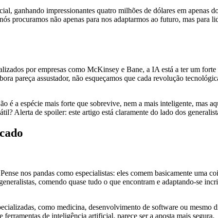
icial, ganhando impressionantes quatro milhões de dólares em apenas doi
e nós procuramos não apenas para nos adaptarmos ao futuro, mas para 
lizados por empresas como McKinsey e Bane, a IA está a ter um forte i
mbora pareça assustador, não esqueçamos que cada revolução tecnológ
o é a espécie mais forte que sobrevive, nem a mais inteligente, mas a
til? Alerta de spoiler: este artigo está claramente do lado dos generalist
icado
 Pense nos pandas como especialistas: eles comem basicamente uma co
 generalistas, comendo quase tudo o que encontram e adaptando-se inc
pecializadas, como medicina, desenvolvimento de software ou mesmo di
erramentas de inteligência artificial, parece ser a aposta mais segura.