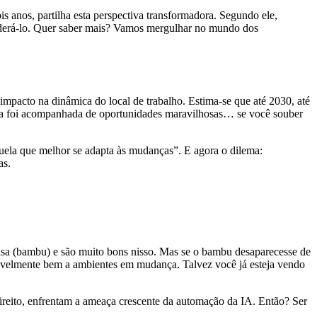
s anos, partilha esta perspectiva transformadora. Segundo ele,
liderá-lo. Quer saber mais? Vamos mergulhar no mundo dos
mpacto na dinâmica do local de trabalho. Estima-se que até 2030, até
ica foi acompanhada de oportunidades maravilhosas… se você souber
quela que melhor se adapta às mudanças”. E agora o dilema:
as.
isa (bambu) e são muito bons nisso. Mas se o bambu desaparecesse de
rivelmente bem a ambientes em mudança. Talvez você já esteja vendo
reito, enfrentam a ameaça crescente da automação da IA. Então? Ser