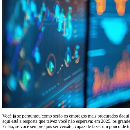
Você já se perguntou como serão os empregos mais procurados daqui 
aqui está a resposta que talvez você não esperava: em 2025, os grande
Então, se você sempre quis ser versátil, capaz de fazer um pouco de tu