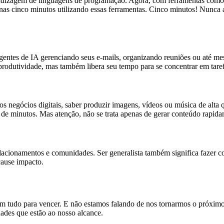
prendizagem de linguagens de programação. Agora, com ferramentas como
as cinco minutos utilizando essas ferramentas. Cinco minutos! Nunca a
gentes de IA gerenciando seus e-mails, organizando reuniões ou até m
produtividade, mas também libera seu tempo para se concentrar em tare
os negócios digitais, saber produzir imagens, vídeos ou música de alta
de minutos. Mas atenção, não se trata apenas de gerar conteúdo rapidam
elacionamentos e comunidades. Ser generalista também significa fazer c
cause impacto.
m tudo para vencer. E não estamos falando de nos tornarmos o próximo 
dades que estão ao nosso alcance.