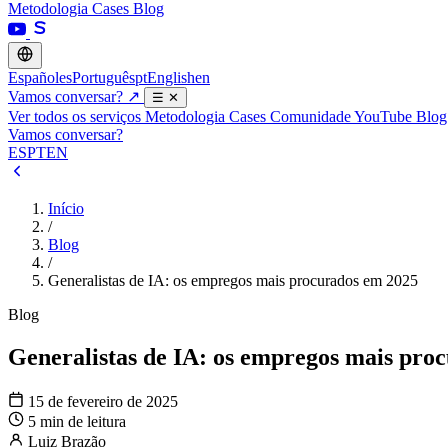
Metodologia
Cases
Blog
Español
es
Português
pt
English
en
Vamos conversar?
↗
☰
✕
Ver todos os serviços
Metodologia
Cases
Comunidade
YouTube
Blog
Vamos conversar?
ES
PT
EN
Início
/
Blog
/
Generalistas de IA: os empregos mais procurados em 2025
Blog
Generalistas de IA: os empregos mais pro
15 de fevereiro de 2025
5 min de leitura
Luiz Brazão