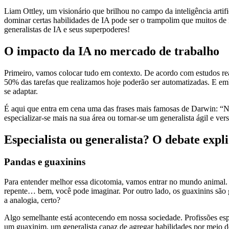
Liam Ottley, um visionário que brilhou no campo da inteligência artif
dominar certas habilidades de IA pode ser o trampolim que muitos d
generalistas de IA e seus superpoderes!
O impacto da IA ​​no mercado de trabalho
Primeiro, vamos colocar tudo em contexto. De acordo com estudos rea
50% das tarefas que realizamos hoje poderão ser automatizadas. E e
se adaptar.
É aqui que entra em cena uma das frases mais famosas de Darwin: “Nã
especializar-se mais na sua área ou tornar-se um generalista ágil e versá
Especialista ou generalista? O debate expl
Pandas e guaxinins
Para entender melhor essa dicotomia, vamos entrar no mundo animal.
repente… bem, você pode imaginar. Por outro lado, os guaxinins são
a analogia, certo?
Algo semelhante está acontecendo em nossa sociedade. Profissões es
um guaxinim, um generalista capaz de agregar habilidades por meio de f