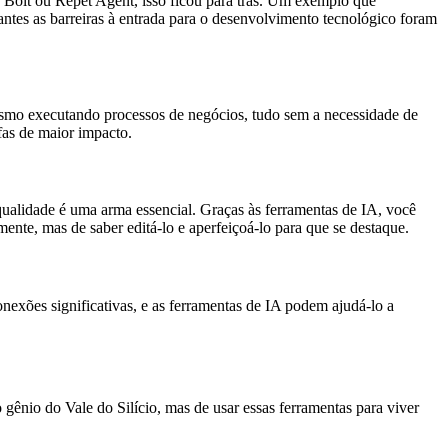
 Bolt ou Repet Agent, isso ficou para trás. Um exemplo que
ntes as barreiras à entrada para o desenvolvimento tecnológico foram
esmo executando processos de negócios, tudo sem a necessidade de
fas de maior impacto.
 qualidade é uma arma essencial. Graças às ferramentas de IA, você
ente, mas de saber editá-lo e aperfeiçoá-lo para que se destaque.
onexões significativas, e as ferramentas de IA podem ajudá-lo a
gênio do Vale do Silício, mas de usar essas ferramentas para viver