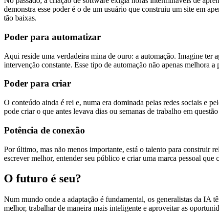
No passado, a criação de software exigia horas intermináveis ​​de a
demonstra esse poder é o de um usuário que construiu um site em apen
tão baixas.
Poder para automatizar
Aqui reside uma verdadeira mina de ouro: a automação. Imagine ter a
intervenção constante. Esse tipo de automação não apenas melhora a 
Poder para criar
O conteúdo ainda é rei e, numa era dominada pelas redes sociais e pel
pode criar o que antes levava dias ou semanas de trabalho em questão 
Potência de conexão
Por último, mas não menos importante, está o talento para construir r
escrever melhor, entender seu público e criar uma marca pessoal que 
O futuro é seu?
Num mundo onde a adaptação é fundamental, os generalistas da IA ​​tê
melhor, trabalhar de maneira mais inteligente e aproveitar as oportuni