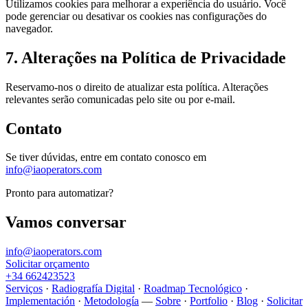
Utilizamos cookies para melhorar a experiência do usuário. Você
pode gerenciar ou desativar os cookies nas configurações do
navegador.
7. Alterações na Política de Privacidade
Reservamo-nos o direito de atualizar esta política. Alterações
relevantes serão comunicadas pelo site ou por e-mail.
Contato
Se tiver dúvidas, entre em contato conosco em
info@iaoperators.com
Pronto para automatizar?
Vamos conversar
info@iaoperators.com
Solicitar orçamento
+34 662423523
Serviços
·
Radiografía Digital
·
Roadmap Tecnológico
·
Implementación
·
Metodología
—
Sobre
·
Portfolio
·
Blog
·
Solicitar