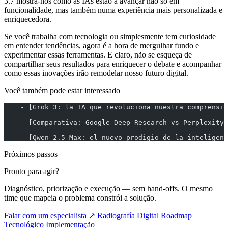
3.7 mostra-nos como as IAs estão a avançar não só em
funcionalidade, mas também numa experiência mais personalizada e
enriquecedora.
Se você trabalha com tecnologia ou simplesmente tem curiosidade
em entender tendências, agora é a hora de mergulhar fundo e
experimentar essas ferramentas. E claro, não se esqueça de
compartilhar seus resultados para enriquecer o debate e acompanhar
como essas inovações irão remodelar nosso futuro digital.
Você também pode estar interessado
    - [Grok 3: la IA que revoluciona nuestra comprensió
    - [Comparativa: Google Deep Research vs Perplexity]
    - [Qwen 2.5 Max: el nuevo prodigio de la inteligenc
Próximos passos
Pronto para agir?
Diagnóstico, priorização e execução — sem hand-offs. O mesmo
time que mapeia o problema constrói a solução.
Falar com um especialista ↗
Radiografía Digital
Roadmap
Tecnológico
Implementação