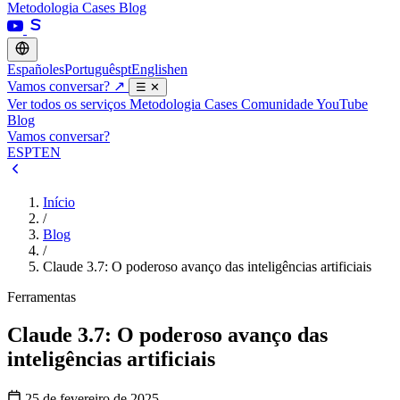
Metodologia
Cases
Blog
Español
es
Português
pt
English
en
Vamos conversar?
↗
☰
✕
Ver todos os serviços
Metodologia
Cases
Comunidade
YouTube
Blog
Vamos conversar?
ES
PT
EN
Início
/
Blog
/
Claude 3.7: O poderoso avanço das inteligências artificiais
Ferramentas
Claude 3.7: O poderoso avanço das
inteligências artificiais
25 de fevereiro de 2025