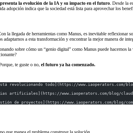
resenta la evolución de la IA y su impacto en el futuro
. Desde la e
pida adopción indica que la sociedad está lista para aprovechar los benef
 Con la llegada de herramientas como Manus, es inevitable reflexionar s
s adaptarnos a esta transformación y encontrar la mejor manera de integr
xionando sobre cómo un “genio digital” como Manus puede hacernos la v
cionante?
 Porque, te guste o no,
el futuro ya ha comenzado.
stá revolucionando todo](https://www.iaoperators.com/blo
ias artificiales](https://www.iaoperators.com/blog/claud
stión de proyectos](https://www.iaoperators.com/blog/co
ipo que mapea el problema construye la solución.